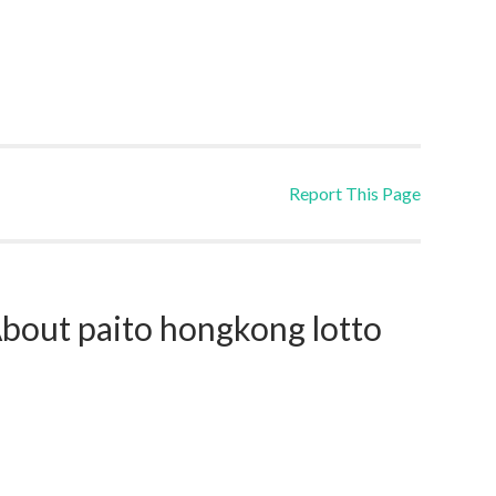
Report This Page
bout paito hongkong lotto