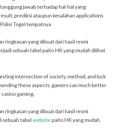
rtanggung jawab terhadap hal-hal yang
esult, prediksi ataupun kesalahan applications
 Polisi Togel tempatnya
ringkasan yang dibuat dari hasil resmi
jadi sebuah tabel paito HK yang mudah dilihat
esting intersection of society, method, and luck
hending these aspects, gamers can much better
of casino gaming.
ringkasan yang dibuat dari hasil resmi
i sebuah tabel
website
paito HK yang mudah