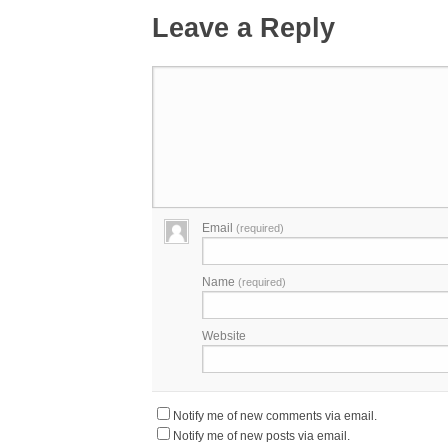
Leave a Reply
Email
(required)
Name
(required)
Website
Notify me of new comments via email.
Notify me of new posts via email.