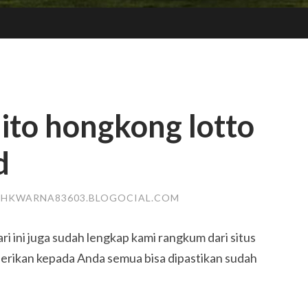
ito hongkong lotto
d
OHKWARNA83603.BLOGOCIAL.COM
i ini juga sudah lengkap kami rangkum dari situs
 berikan kepada Anda semua bisa dipastikan sudah