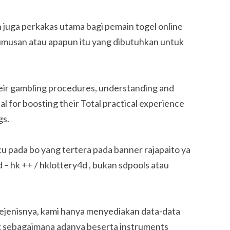
an juga perkakas utama bagi pemain togel online
musan atau apapun itu yang dibutuhkan untuk
heir gambling procedures, understanding and
al for boosting their Total practical experience
gs.
u pada bo yang tertera pada banner rajapaito ya
 – hk ++ / hklottery4d , bukan sdpools atau
sejenisnya, kami hanya menyediakan data-data
k sebagaimana adanya beserta instruments