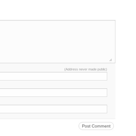
(Address never made public)